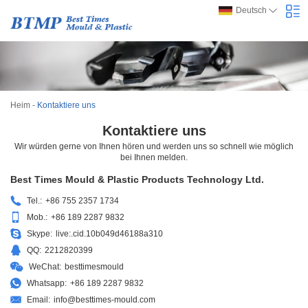
Deutsch
Heim
-
Kontaktiere uns
Kontaktiere uns
Wir würden gerne von Ihnen hören und werden uns so schnell wie möglich
bei Ihnen melden.
Best Times Mould & Plastic Products Technology Ltd.
Tel.:
+86 755 2357 1734
Mob.:
+86 189 2287 9832
Skype:
live:.cid.10b049d46188a310
QQ:
2212820399
WeChat:
besttimesmould
Whatsapp:
+86 189 2287 9832
Email:
info@besttimes-mould.com