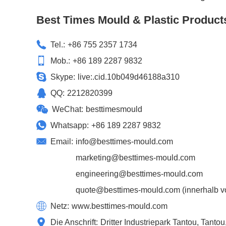
Best Times Mould & Plastic Product
Tel.:
+86 755 2357 1734
Mob.:
+86 189 2287 9832
Skype:
live:.cid.10b049d46188a310
QQ:
2212820399
WeChat:
besttimesmould
Whatsapp:
+86 189 2287 9832
Email:
info@besttimes-mould.com
marketing@besttimes-mould.com
engineering@besttimes-mould.com
quote@besttimes-mould.com
(innerhalb v
Netz:
www.besttimes-mould.com
Die Anschrift:
Dritter Industriepark Tantou, Tant