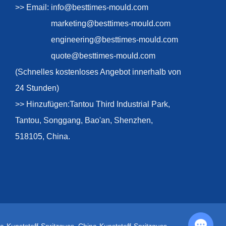
>> Email:
info@besttimes-mould.com
marketing@besttimes-mould.com
engineering@besttimes-mould.com
quote@besttimes-mould.com
(Schnelles kostenloses Angebot innerhalb von
24 Stunden)
>> Hinzufügen:Tantou Third Industrial Park,
Tantou, Songgang, Bao'an, Shenzhen,
518105, China.
Chat with Us
a-Kunststoff-Spritzguss
,
China-Kunststoff-Spritzguss
,