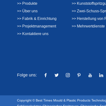
>> Produkte
>> Kunststoffspritzg
>> Über uns
>> Zwei-Schuss-Spr
>> Fabrik & Einrichtung
>> Herstellung von 
>> Projektmanagement
>> Mehrwertdienste
>> Kontaktiere uns
Folge uns:
Copyright © Best Times Mould & Plastic Products Technolog
Schlüsselwörter:
Chinesischer Spritzguss
,
Chinesische Spr