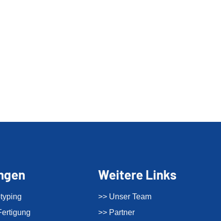
ungen
Weitere Links
typing
>> Unser Team
ertigung
>> Partner