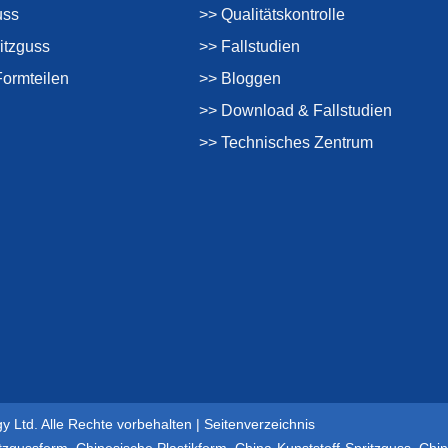
uss
>> Qualitätskontrolle
itzguss
>> Fallstudien
Formteilen
>> Bloggen
>> Download & Fallstudien
>> Technisches Zentrum
y Ltd. Alle Rechte vorbehalten |
Seitenverzeichnis
itzgussform
,
Chinesische Plastikform
,
China-Kunststoff-Spritzguss
,
Chin