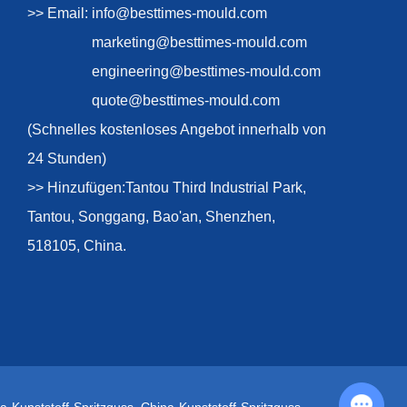
>> Email:
info@besttimes-mould.com
marketing@besttimes-mould.com
engineering@besttimes-mould.com
quote@besttimes-mould.com
(Schnelles kostenloses Angebot innerhalb von
24 Stunden)
>> Hinzufügen:Tantou Third Industrial Park,
Tantou, Songgang, Bao'an, Shenzhen,
518105, China.
Chat with Us
a-Kunststoff-Spritzguss
,
China-Kunststoff-Spritzguss
,