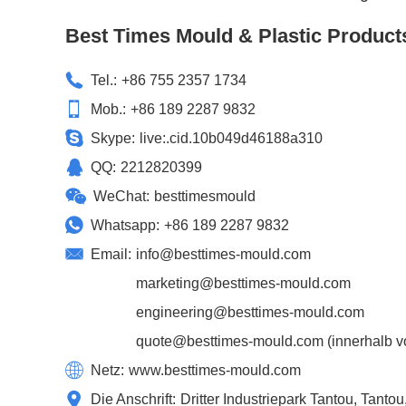
Best Times Mould & Plastic Product
Tel.:
+86 755 2357 1734
Mob.:
+86 189 2287 9832
Skype:
live:.cid.10b049d46188a310
QQ:
2212820399
WeChat:
besttimesmould
Whatsapp:
+86 189 2287 9832
Email:
info@besttimes-mould.com
marketing@besttimes-mould.com
engineering@besttimes-mould.com
quote@besttimes-mould.com
(innerhalb v
Netz:
www.besttimes-mould.com
Die Anschrift:
Dritter Industriepark Tantou, Tant