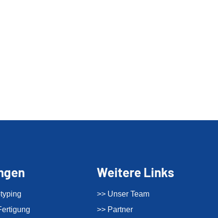
ungen
Weitere Links
typing
>> Unser Team
ertigung
>> Partner