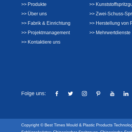
>> Produkte
>> Kunststoffspritzg
>> Über uns
>> Zwei-Schuss-Spr
>> Fabrik & Einrichtung
>> Herstellung von 
>> Projektmanagement
>> Mehrwertdienste
>> Kontaktiere uns
Folge uns:
Copyright © Best Times Mould & Plastic Products Technolog
Schlüsselwörter:
Chinesischer Spritzguss
,
Chinesische Spr