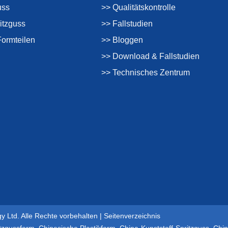
uss
>> Qualitätskontrolle
itzguss
>> Fallstudien
Formteilen
>> Bloggen
>> Download & Fallstudien
>> Technisches Zentrum
y Ltd. Alle Rechte vorbehalten |
Seitenverzeichnis
itzgussform
,
Chinesische Plastikform
,
China-Kunststoff-Spritzguss
,
Chin